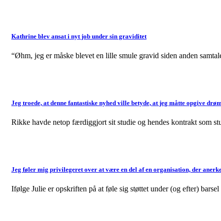
Kathrine blev ansat i nyt job under sin graviditet
“Øhm, jeg er måske blevet en lille smule gravid siden anden samtal
Jeg troede, at denne fantastiske nyhed ville betyde, at jeg måtte opgive dr
Rikke havde netop færdiggjort sit studie og hendes kontrakt som st
Jeg føler mig privilegeret over at være en del af en organisation, der anerk
Ifølge Julie er opskriften på at føle sig støttet under (og efter) bar