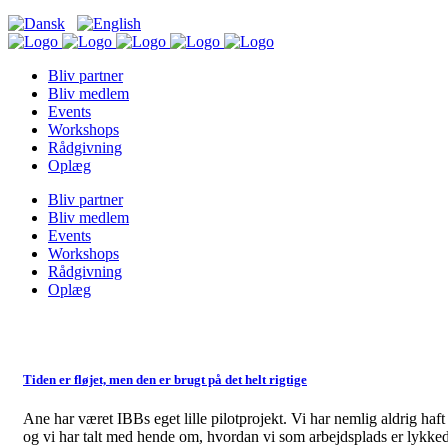
Bliv partner
Bliv medlem
Events
Workshops
Rådgivning
Oplæg
Bliv partner
Bliv medlem
Events
Workshops
Rådgivning
Oplæg
Tiden er fløjet, men den er brugt på det helt rigtige
Ane har været IBBs eget lille pilotprojekt. Vi har nemlig aldrig ha
og vi har talt med hende om, hvordan vi som arbejdsplads er lykked