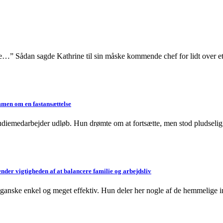
e…” Sådan sagde Kathrine til sin måske kommende chef for lidt over et h
ømmen om en fastansættelse
udiemedarbejder udløb. Hun drømte om at fortsætte, men stod pludselig o
ender vigtigheden af at balancere familie og arbejdsliv
sel ganske enkel og meget effektiv. Hun deler her nogle af de hemmelige in