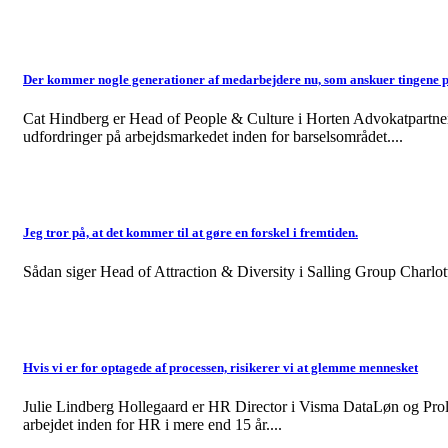
Der kommer nogle generationer af medarbejdere nu, som anskuer tingene p
Cat Hindberg er Head of People & Culture i Horten Advokatpartnerse
udfordringer på arbejdsmarkedet inden for barselsområdet....
Jeg tror på, at det kommer til at gøre en forskel i fremtiden.
Sådan siger Head of Attraction & Diversity i Salling Group Charlott
Hvis vi er for optagede af processen, risikerer vi at glemme mennesket
Julie Lindberg Hollegaard er HR Director i Visma DataLøn og Proløn
arbejdet inden for HR i mere end 15 år....