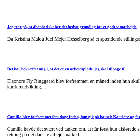
Jeg tror på, at åbenhed skaber det bedste grundlag for et godt samarbejde
Da Kristina Malou Juel Mejer Hesselberg så et spændende stillingso
Det har bekræftet mig i, at det er en arbejdsplads, jeg skal tilbage til
Eleonore Fly Ringgaard blev forfremmet, en måned inden hun skulle p
karriereudvikling....
Camilla blev forfremmet fem dage inden, hun gik på barsel: Karriere og fa
Camilla havde det svært ved tanken om, at når først hun afslørede si
retning på det danske arbejdsmarked....