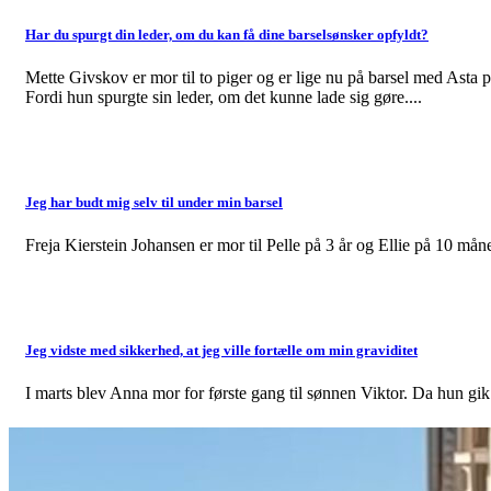
Har du spurgt din leder, om du kan få dine barselsønsker opfyldt?
Mette Givskov er mor til to piger og er lige nu på barsel med Ast
Fordi hun spurgte sin leder, om det kunne lade sig gøre....
Jeg har budt mig selv til under min barsel
Freja Kierstein Johansen er mor til Pelle på 3 år og Ellie på 10 mån
Jeg vidste med sikkerhed, at jeg ville fortælle om min graviditet
I marts blev Anna mor for første gang til sønnen Viktor. Da hun gik p