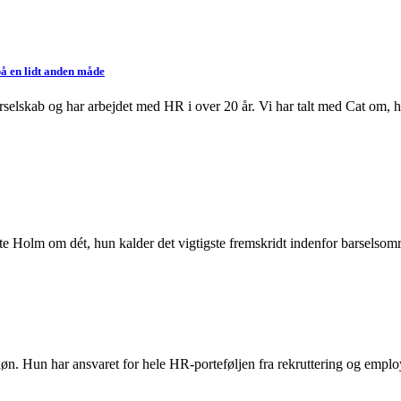
å en lidt anden måde
lskab og har arbejdet med HR i over 20 år. Vi har talt med Cat om, hv
e Holm om dét, hun kalder det vigtigste fremskridt indenfor barselsområ
. Hun har ansvaret for hele HR-porteføljen fra rekruttering og employe