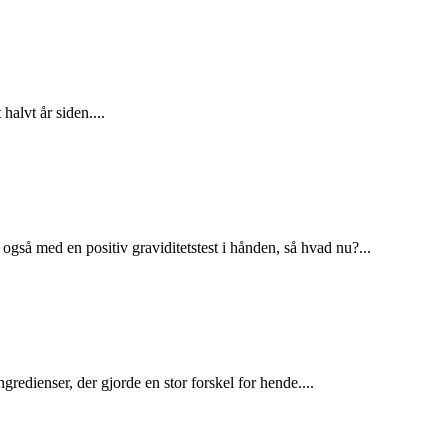
alvt år siden....
gså med en positiv graviditetstest i hånden, så hvad nu?...
gredienser, der gjorde en stor forskel for hende....