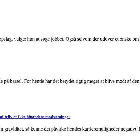
pslag, valgte hun at søge jobbet. Også selvom der udover et ønske om a
å barsel. For hende har det betydet rigtig meget at blive mødt af den t
milieliv er ikke hinandens modsætninger
n graviditet, så kunne det påvirke hendes karrieremuligheder negativt. Me