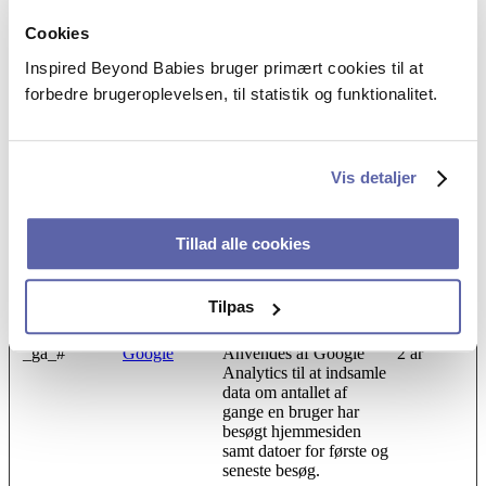
Cookies
Inspired Beyond Babies bruger primært cookies til at
Statistik (9)
forbedre brugeroplevelsen, til statistik og funktionalitet.
Statistiske cookies giver hjemmesideejere indsigt i brugernes
interaktion med hjemmesiden, ved at indsamle og rapportere
oplysninger anonymt.
Vis detaljer
Maksimal
Navn
Udbyder
Formål
opbevarings
Tillad alle cookies
_ga
Google
Registrerer et unikt ID,
2 år
der anvendes til at føre
statistik over hvordan
den besøgende bruger
Tilpas
hjemmesiden.
_ga_#
Google
Anvendes af Google
2 år
Analytics til at indsamle
data om antallet af
gange en bruger har
besøgt hjemmesiden
samt datoer for første og
seneste besøg.