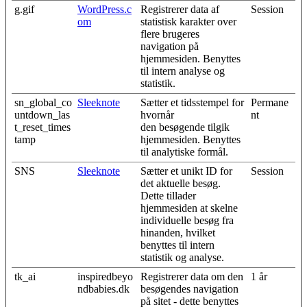
g.gif
WordPress.c
Registrerer data af
Session
om
statistisk karakter over
flere brugeres
navigation på
hjemmesiden. Benyttes
til intern analyse og
statistik.
sn_global_co
Sleeknote
Sætter et tidsstempel for
Permane
untdown_las
hvornår
nt
t_reset_times
den besøgende tilgik
tamp
hjemmesiden. Benyttes
til analytiske formål.
SNS
Sleeknote
Sætter et unikt ID for
Session
det aktuelle besøg.
Dette tillader
hjemmesiden at skelne
individuelle besøg fra
hinanden, hvilket
benyttes til intern
statistik og analyse.
tk_ai
inspiredbeyo
Registrerer data om den
1 år
ndbabies.dk
besøgendes navigation
på sitet - dette benyttes