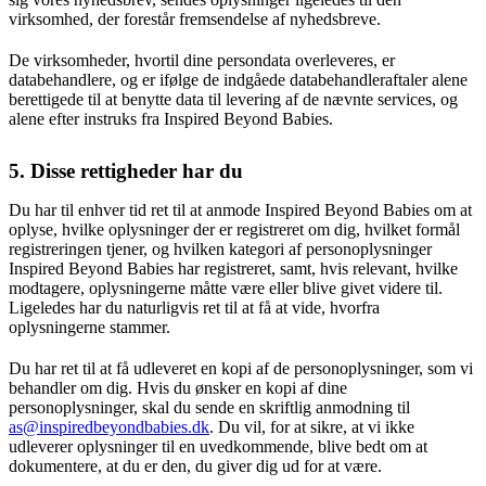
virksomhed, der forestår fremsendelse af nyhedsbreve.
De virksomheder, hvortil dine persondata overleveres, er
databehandlere, og er ifølge de indgåede databehandleraftaler alene
berettigede til at benytte data til levering af de nævnte services, og
alene efter instruks fra Inspired Beyond Babies.
5. Disse rettigheder har du
Du har til enhver tid ret til at anmode Inspired Beyond Babies om at
oplyse, hvilke oplysninger der er registreret om dig, hvilket formål
registreringen tjener, og hvilken kategori af personoplysninger
Inspired Beyond Babies har registreret, samt, hvis relevant, hvilke
modtagere, oplysningerne måtte være eller blive givet videre til.
Ligeledes har du naturligvis ret til at få at vide, hvorfra
oplysningerne stammer.
Du har ret til at få udleveret en kopi af de personoplysninger, som vi
behandler om dig. Hvis du ønsker en kopi af dine
personoplysninger, skal du sende en skriftlig anmodning til
as@inspiredbeyondbabies.dk
. Du vil, for at sikre, at vi ikke
udleverer oplysninger til en uvedkommende, blive bedt om at
dokumentere, at du er den, du giver dig ud for at være.