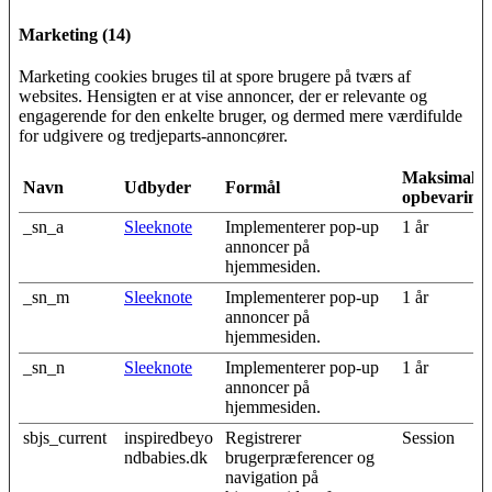
Marketing (14)
Marketing cookies bruges til at spore brugere på tværs af
websites. Hensigten er at vise annoncer, der er relevante og
engagerende for den enkelte bruger, og dermed mere værdifulde
for udgivere og tredjeparts-annoncører.
Maksimal
Navn
Udbyder
Formål
opbevarings
_sn_a
Sleeknote
Implementerer pop-up
1 år
annoncer på
hjemmesiden.
_sn_m
Sleeknote
Implementerer pop-up
1 år
annoncer på
hjemmesiden.
_sn_n
Sleeknote
Implementerer pop-up
1 år
annoncer på
hjemmesiden.
sbjs_current
inspiredbeyo
Registrerer
Session
ndbabies.dk
brugerpræferencer og
navigation på