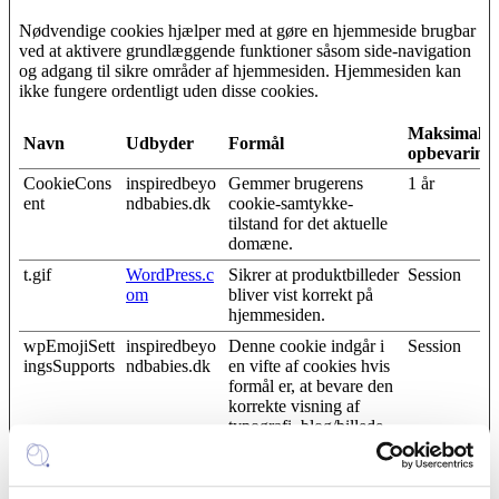
Nødvendige cookies hjælper med at gøre en hjemmeside brugbar
ved at aktivere grundlæggende funktioner såsom side-navigation
og adgang til sikre områder af hjemmesiden. Hjemmesiden kan
ikke fungere ordentligt uden disse cookies.
Maksimal
Navn
Udbyder
Formål
opbevarings
CookieCons
inspiredbeyo
Gemmer brugerens
1 år
ent
ndbabies.dk
cookie-samtykke-
tilstand for det aktuelle
domæne.
t.gif
WordPress.c
Sikrer at produktbilleder
Session
om
bliver vist korrekt på
hjemmesiden.
wpEmojiSett
inspiredbeyo
Denne cookie indgår i
Session
ingsSupports
ndbabies.dk
en vifte af cookies hvis
formål er, at bevare den
korrekte visning af
typografi, blog/billede-
slidere, farvetemaer og
andre indstillinger på
hjemmesiden.