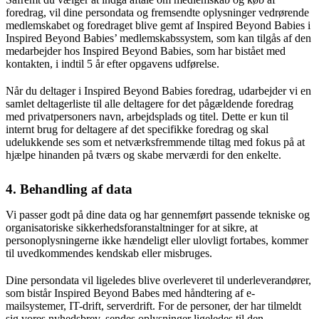
foredrag, vil dine persondata og fremsendte oplysninger vedrørende
medlemskabet og foredraget blive gemt af Inspired Beyond Babies i
Inspired Beyond Babies’ medlemskabssystem, som kan tilgås af den
medarbejder hos Inspired Beyond Babies, som har bistået med
kontakten, i indtil 5 år efter opgavens udførelse.
Når du deltager i Inspired Beyond Babies foredrag, udarbejder vi en
samlet deltagerliste til alle deltagere for det pågældende foredrag
med privatpersoners navn, arbejdsplads og titel. Dette er kun til
internt brug for deltagere af det specifikke foredrag og skal
udelukkende ses som et netværksfremmende tiltag med fokus på at
hjælpe hinanden på tværs og skabe merværdi for den enkelte.
4. Behandling af data
Vi passer godt på dine data og har gennemført passende tekniske og
organisatoriske sikkerhedsforanstaltninger for at sikre, at
personoplysningerne ikke hændeligt eller ulovligt fortabes, kommer
til uvedkommendes kendskab eller misbruges.
Dine persondata vil ligeledes blive overleveret til underleverandører,
som bistår Inspired Beyond Babes med håndtering af e-
mailsystemer, IT-drift, serverdrift. For de personer, der har tilmeldt
sig vores nyhedsbrev, sendes oplysninger ligeledes til den