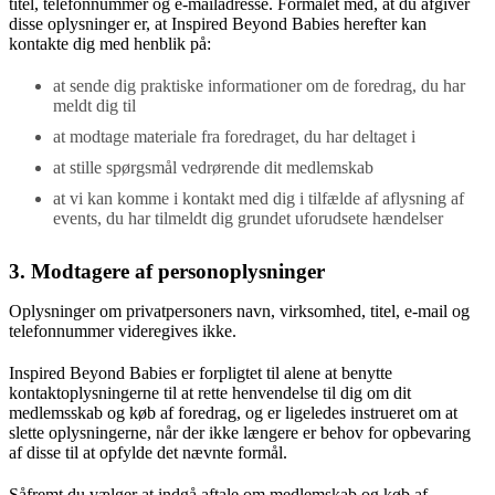
titel, telefonnummer og e-mailadresse. Formålet med, at du afgiver
disse oplysninger er, at Inspired Beyond Babies herefter kan
kontakte dig med henblik på:
at sende dig praktiske informationer om de foredrag, du har
meldt dig til
at modtage materiale fra foredraget, du har deltaget i
at stille spørgsmål vedrørende dit medlemskab
at vi kan komme i kontakt med dig i tilfælde af aflysning af
events, du har tilmeldt dig grundet uforudsete hændelser
3. Modtagere af personoplysninger
Oplysninger om privatpersoners navn, virksomhed, titel, e-mail og
telefonnummer videregives ikke.
Inspired Beyond Babies er forpligtet til alene at benytte
kontaktoplysningerne til at rette henvendelse til dig om dit
medlemsskab og køb af foredrag, og er ligeledes instrueret om at
slette oplysningerne, når der ikke længere er behov for opbevaring
af disse til at opfylde det nævnte formål.
Såfremt du vælger at indgå aftale om medlemskab og køb af