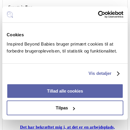
Seneste indlæg
Da den ufrivillige barnløshed ikke kunne forklares,
Cookies
begyndte Ronja at stille spørgsmål
Inspired Beyond Babies bruger primært cookies til at
forbedre brugeroplevelsen, til statistik og funktionalitet.
Tiden er fløjet, men den er brugt på det helt rigtige
Vis detaljer
Tillad alle cookies
Jeg tror på, at åbenhed skaber det bedste grundlag
for et godt samarbejde
Tilpas
Det har bekræftet mig i, at det er en arbejdsplads,