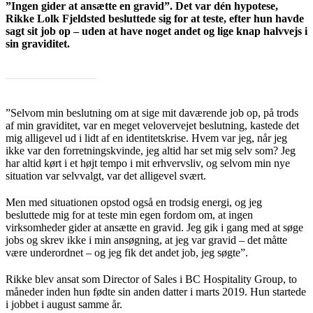
”Ingen gider at ansætte en gravid”. Det var dén hypotese,
Rikke Lolk Fjeldsted besluttede sig for at teste, efter hun havde
sagt sit job op – uden at have noget andet og lige knap halvvejs i
sin graviditet.
”Selvom min beslutning om at sige mit daværende job op, på trods
af min graviditet, var en meget velovervejet beslutning, kastede det
mig alligevel ud i lidt af en identitetskrise. Hvem var jeg, når jeg
ikke var den forretningskvinde, jeg altid har set mig selv som? Jeg
har altid kørt i et højt tempo i mit erhvervsliv, og selvom min nye
situation var selvvalgt, var det alligevel svært.
Men med situationen opstod også en trodsig energi, og jeg
besluttede mig for at teste min egen fordom om, at ingen
virksomheder gider at ansætte en gravid. Jeg gik i gang med at søge
jobs og skrev ikke i min ansøgning, at jeg var gravid – det måtte
være underordnet – og jeg fik det andet job, jeg søgte”.
Rikke blev ansat som Director of Sales i BC Hospitality Group, to
måneder inden hun fødte sin anden datter i marts 2019. Hun startede
i jobbet i august samme år.