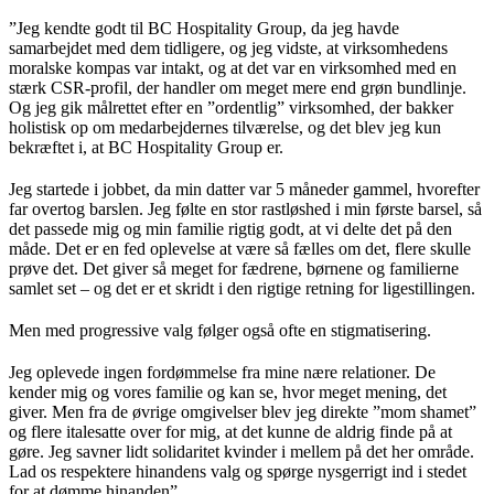
”Jeg kendte godt til BC Hospitality Group, da jeg havde
samarbejdet med dem tidligere, og jeg vidste, at virksomhedens
moralske kompas var intakt, og at det var en virksomhed med en
stærk CSR-profil, der handler om meget mere end grøn bundlinje.
Og jeg gik målrettet efter en ”ordentlig” virksomhed, der bakker
holistisk op om medarbejdernes tilværelse, og det blev jeg kun
bekræftet i, at BC Hospitality Group er.
Jeg startede i jobbet, da min datter var 5 måneder gammel, hvorefter
far overtog barslen. Jeg følte en stor rastløshed i min første barsel, så
det passede mig og min familie rigtig godt, at vi delte det på den
måde. Det er en fed oplevelse at være så fælles om det, flere skulle
prøve det. Det giver så meget for fædrene, børnene og familierne
samlet set – og det er et skridt i den rigtige retning for ligestillingen.
Men med progressive valg følger også ofte en stigmatisering.
Jeg oplevede ingen fordømmelse fra mine nære relationer. De
kender mig og vores familie og kan se, hvor meget mening, det
giver. Men fra de øvrige omgivelser blev jeg direkte ”mom shamet”
og flere italesatte over for mig, at det kunne de aldrig finde på at
gøre. Jeg savner lidt solidaritet kvinder i mellem på det her område.
Lad os respektere hinandens valg og spørge nysgerrigt ind i stedet
for at dømme hinanden”.