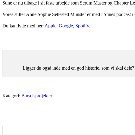
Stine er nu tilbage i sit faste arbejde som Scrum Master og Chapter 
Vores stifter Anne Sophie Sehested Münster er med i Stines podcast i e
Du kan lytte med her:
Apple
,
Google
,
Spotify
.
Ligger du også inde med en god historie, som vi skal dele?
Kategori:
Barselsprojekter