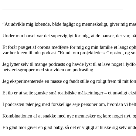
”At udvikle mig løbende, både fagligt og menneskeligt, giver mig masser
Under min barsel var det supervigtigt for mig, at de pauser, der var, nå
Et forår præget af corona medførte for mig og min familie et langt op
var her ideen til min podcast ”Rundt om projektledelse” opstod, og so
Jeg lytter selv til mange podcasts og havde lyst til at lave noget i l
netværksgrupper med stor viden om podcasting.
Jeg eksperimenterede en masse og fandt stille og roligt frem til mit f
Et tip er at sætte ganske små realistiske målsætninger – et unødigt eks
I podcasten taler jeg med forskellige seje personer om, hvordan vi helt 
Kombinationen af at snakke med nye mennesker og lære noget nyt, og s
En glad mor giver en glad baby, så det er vigtigt at huske sig selv und