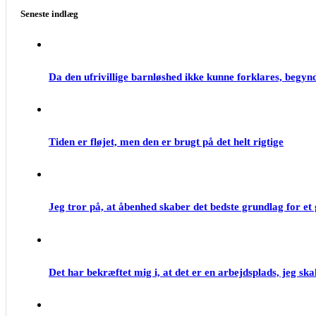
Seneste indlæg
Da den ufrivillige barnløshed ikke kunne forklares, begynd
Tiden er fløjet, men den er brugt på det helt rigtige
Jeg tror på, at åbenhed skaber det bedste grundlag for e
Det har bekræftet mig i, at det er en arbejdsplads, jeg skal 