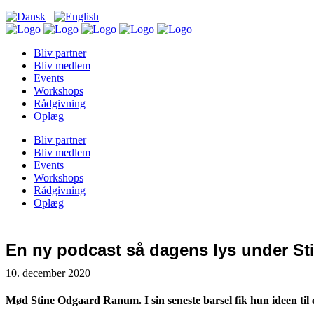
Bliv partner
Bliv medlem
Events
Workshops
Rådgivning
Oplæg
Bliv partner
Bliv medlem
Events
Workshops
Rådgivning
Oplæg
En ny podcast så dagens lys under St
10. december 2020
Mød Stine Odgaard Ranum. I sin seneste barsel fik hun ideen til 