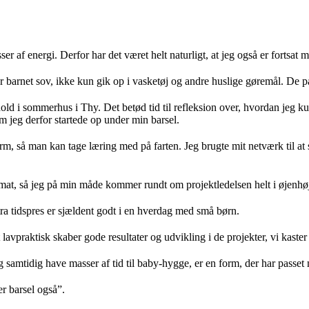
 af energi. Derfor har det været helt naturligt, at jeg også er fortsat 
r barnet sov, ikke kun gik op i vasketøj og andre huslige gøremål. De paus
hold i sommerhus i Thy. Det betød tid til refleksion over, hvordan jeg
m jeg derfor startede op under min barsel.
ydform, så man kan tage læring med på farten. Jeg brugte mit netværk til
ormat, så jeg på min måde kommer rundt om projektledelsen helt i øjenhøj
tra tidspres er sjældent godt i en hverdag med små børn.
lavpraktisk skaber gode resultater og udvikling i de projekter, vi kaster
amtidig have masser af tid til baby-hygge, er en form, der har passet m
er barsel også”.