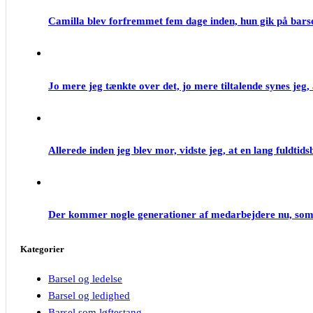
Camilla blev forfremmet fem dage inden, hun gik på barse
Jo mere jeg tænkte over det, jo mere tiltalende synes jeg, 
Allerede inden jeg blev mor, vidste jeg, at en lang fuldtids
Der kommer nogle generationer af medarbejdere nu, som 
Kategorier
Barsel og ledelse
Barsel og ledighed
Barsel som løftestang