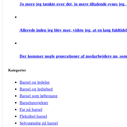
Jo mere jeg tænkte over det, jo mere tiltalende synes jeg, 
Allerede inden jeg blev mor, vidste jeg, at en lang fuldtids
Der kommer nogle generationer af medarbejdere nu, som 
Kategorier
Barsel og ledelse
Barsel og ledighed
Barsel som løftestang
Barselsprojekter
Far på barsel
Fleksibel barsel
Selvstændig på barsel