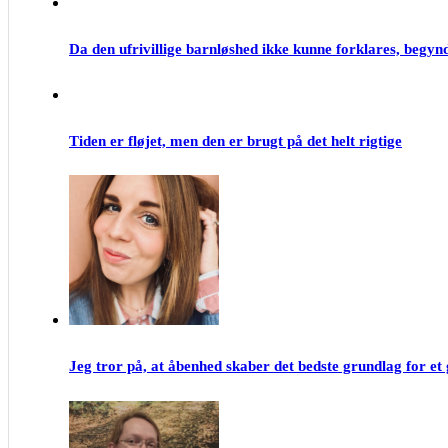
Da den ufrivillige barnløshed ikke kunne forklares, begynd
Tiden er fløjet, men den er brugt på det helt rigtige
Jeg tror på, at åbenhed skaber det bedste grundlag for e