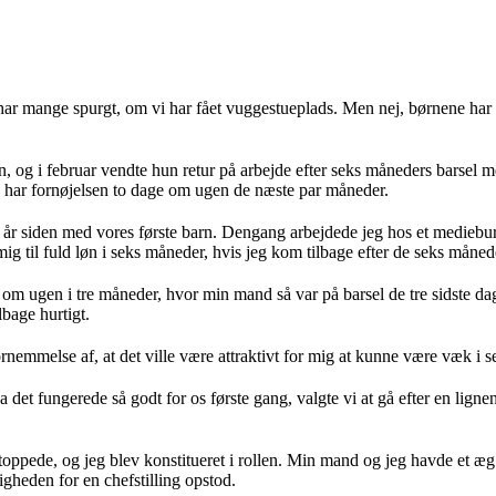
r har mange spurgt, om vi har fået vuggestueplads. Men nej, børnene har e
 og i februar vendte hun retur på arbejde efter seks måneders barsel med
ig har fornøjelsen to dage om ugen de næste par måneder.
re år siden med vores første barn. Dengang arbejdede jeg hos et mediebur
ig til fuld løn i seks måneder, hvis jeg kom tilbage efter de seks måne
 om ugen i tre måneder, hvor min mand så var på barsel de tre sidste dag
lbage hurtigt.
mmelse af, at det ville være attraktivt for mig at kunne være væk i sek
 det fungerede så godt for os første gang, valgte vi at gå efter en lign
ppede, og jeg blev konstitueret i rollen. Min mand og jeg havde et æg til
igheden for en chefstilling opstod.