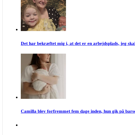
Det har bekræftet mig i, at det er en arbejdsplads, jeg skal 
Camilla blev forfremmet fem dage inden, hun gik på barse