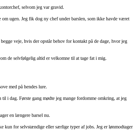
 kontorchef, selvom jeg var gravid.
age om ugen. Jeg fik dog ny chef under barslen, som ikke havde været
 begge veje, hvis der opstår behov for kontakt på de dage, hvor jeg
de selvfølgelig altid er velkomne til at tage fat i mig.
n sove med på hendes lure.
iden til i dag. Første gang mødte jeg mange fordomme omkring, at jeg
 tager en længere barsel nu.
kke kun for selvstændige eller særlige typer af jobs. Jeg er lønmodtager