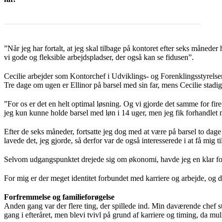
”Når jeg har fortalt, at jeg skal tilbage på kontoret efter seks månede
vi gode og fleksible arbejdspladser, der også kan se fidusen”.
Cecilie arbejder som Kontorchef i Udviklings- og Forenklingsstyrelsen,
Tre dage om ugen er Ellinor på barsel med sin far, mens Cecilie stad
”For os er det en helt optimal løsning. Og vi gjorde det samme for fi
jeg kun kunne holde barsel med løn i 14 uger, men jeg fik forhandlet m
Efter de seks måneder, fortsatte jeg dog med at være på barsel to dage
lavede det, jeg gjorde, så derfor var de også interesserede i at få mig ti
Selvom udgangspunktet drejede sig om økonomi, havde jeg en klar forne
For mig er der meget identitet forbundet med karriere og arbejde, og da
Forfremmelse og familieforøgelse
Anden gang var der flere ting, der spillede ind. Min daværende chef sto
gang i efteråret, men blevi tvivl på grund af karriere og timing, da mul