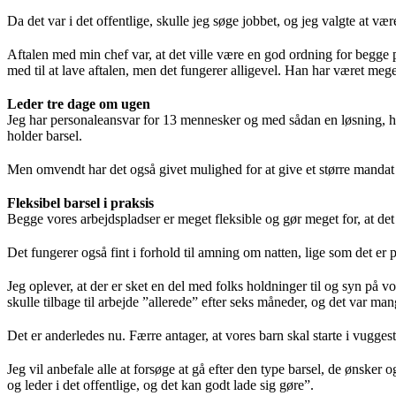
Da det var i det offentlige, skulle jeg søge jobbet, og jeg valgte at væ
Aftalen med min chef var, at det ville være en god ordning for begge 
med til at lave aftalen, men det fungerer alligevel. Han har været meg
Leder tre dage om ugen
Jeg har personaleansvar for 13 mennesker og med sådan en løsning, hvor
holder barsel.
Men omvendt har det også givet mulighed for at give et større mandat 
Fleksibel barsel i praksis
Begge vores arbejdspladser er meget fleksible og gør meget for, at det
Det fungerer også fint i forhold til amning om natten, lige som det er 
Jeg oplever, at der er sket en del med folks holdninger til og syn på v
skulle tilbage til arbejde ”allerede” efter seks måneder, og det var man
Det er anderledes nu. Færre antager, at vores barn skal starte i vuggestu
Jeg vil anbefale alle at forsøge at gå efter den type barsel, de ønsker 
og leder i det offentlige, og det kan godt lade sig gøre”.