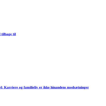
tilbage til
l: Karriere og familieliv er ikke hinandens modsætninger