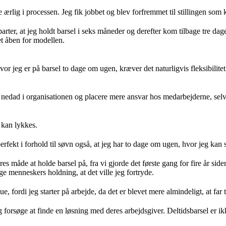
re ærlig i processen. Jeg fik jobbet og blev forfremmet til stillingen som
parter, at jeg holdt barsel i seks måneder og derefter kom tilbage tre d
et åben for modellen.
 jeg er på barsel to dage om ugen, kræver det naturligvis fleksibilitet
nedad i organisationen og placere mere ansvar hos medarbejderne, selvom 
 kan lykkes.
perfekt i forhold til søvn også, at jeg har to dage om ugen, hvor jeg ka
ores måde at holde barsel på, fra vi gjorde det første gang for fire år s
ge menneskers holdning, at det ville jeg fortryde.
e, fordi jeg starter på arbejde, da det er blevet mere almindeligt, at far
og forsøge at finde en løsning med deres arbejdsgiver. Deltidsbarsel er i