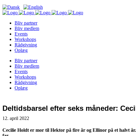
Bliv partner
Bliv medlem
Events
Workshops
Rådgivning
Oplæg
Bliv partner
Bliv medlem
Events
Workshops
Rådgivning
Oplæg
Deltidsbarsel efter seks måneder: Cec
12. april 2022
Cecilie Holdt er mor til Hektor på fire år og Ellinor på et halvt
far.