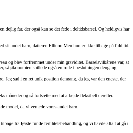
n dejlig far, der også kan se det fede i deltidsbarsel. Og heldigvis har
 sit andet barn, datteren Ellinor. Men hun er ikke tilbage på fuld tid.
eau og blev forfremmet under min graviditet. Barselsvilkårene var, at
der, så økonomien spillede også en rolle i beslutningen dengang.
e. Jeg sad i en ret unik position dengang, da jeg var den eneste, der
s måneder og så fortsætte med at arbejde fleksibelt derefter.
ende model, da vi ventede vores andet barn.
bage fra første runde fertilitetsbehandling, og vi havde aftalt at gå i