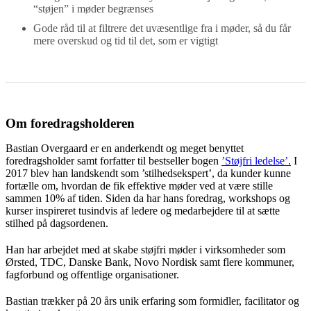
“støjen” i møder begrænses
Gode råd til at filtrere det uvæsentlige fra i møder, så du får
mere overskud og tid til det, som er vigtigt
Om foredragsholderen
Bastian Overgaard er en anderkendt og meget benyttet
foredragsholder samt forfatter til bestseller bogen
’Støjfri ledelse’.
I
2017 blev han landskendt som ’stilhedsekspert’, da kunder kunne
fortælle om, hvordan de fik effektive møder ved at være stille
sammen 10% af tiden. Siden da har hans foredrag, workshops og
kurser inspireret tusindvis af ledere og medarbejdere til at sætte
stilhed på dagsordenen.
Han har arbejdet med at skabe støjfri møder i virksomheder som
Ørsted, TDC, Danske Bank, Novo Nordisk samt flere kommuner,
fagforbund og offentlige organisationer.
Bastian trækker på 20 års unik erfaring som formidler, facilitator og