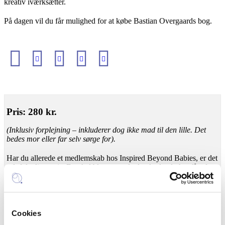
kreativ iværksætter.
På dagen vil du får mulighed for at købe Bastian Overgaards bog.
Pris: 280 kr.
(Inklusiv forplejning
–
inkluderer dog ikke mad til den lille. Det
bedes mor eller far selv sørge for).
Har du allerede et medlemskab hos Inspired Beyond Babies, er det
selvfølgelig gratis. Du skal blot anvende den kode, du har fået fra
os, når du tilmelder dig foredraget.
Første gang du tilmelder dig, skal du oprette dig som bruger og
indtaste dine oplysninger som angivet.
Cookies