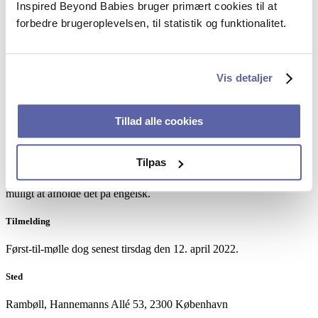
Inspired Beyond Babies bruger primært cookies til at
Foredraget er afholdt
forbedre brugeroplevelsen, til statistik og funktionalitet.
Vis detaljer
Dato
Tillad alle cookies
Onsdag den 20. april 2022 kl. 10:00 – 13:00
Sprog
Tilpas
Foredraget afholdes som udgangspunkt på dansk. Men det er også
muligt at afholde det på engelsk.
Tilmelding
Først-til-mølle dog senest tirsdag den 12. april 2022.
Sted
Rambøll, Hannemanns Allé 53, 2300 København