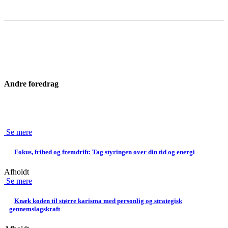
Andre foredrag
Se mere
Fokus, frihed og fremdrift: Tag styringen over din tid og energi
Afholdt
Se mere
Knæk koden til større karisma med personlig og strategisk
gennemslagskraft