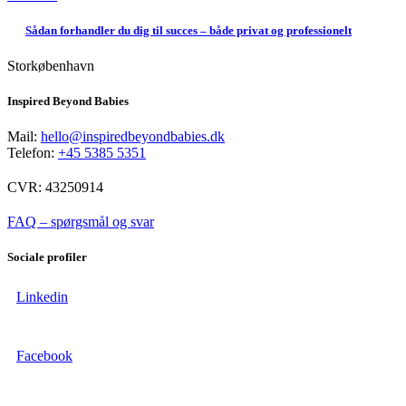
Sådan forhandler du dig til succes – både privat og professionelt
Storkøbenhavn
Inspired Beyond Babies
Mail:
hello@inspiredbeyondbabies.dk
Telefon:
+45 5385 5351
CVR: 43250914
FAQ – spørgsmål og svar
Sociale profiler
Linkedin
Facebook