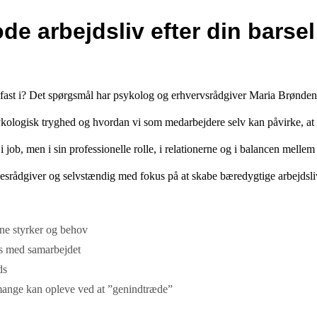
de arbejdsliv efter din barsel
lde fast i? Det spørgsmål har psykolog og erhvervsrådgiver Maria Brønde
sykologisk tryghed og hvordan vi som medarbejdere selv kan påvirke, at ar
 i job, men i sin professionelle rolle, i relationerne og i balancen mell
sesrådgiver og selvstændig med fokus på at skabe bæredygtige arbejdsliv
gne styrker og behov
is med samarbejdet
ds
e, mange kan opleve ved at ”genindtræde”