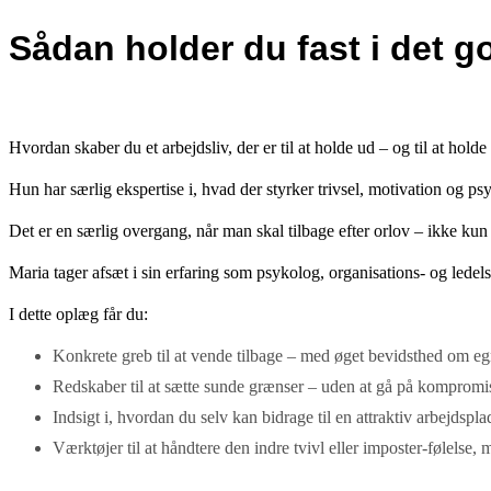
Sådan holder du fast i det go
Hvordan skaber du et arbejdsliv, der er til at holde ud – og til at ho
Hun har særlig ekspertise i, hvad der styrker trivsel, motivation og p
Det er en særlig overgang, når man skal tilbage efter orlov – ikke kun
Maria tager afsæt i sin erfaring som psykolog, organisations- og ledel
I dette oplæg får du:
Konkrete greb til at vende tilbage – med øget bevidsthed om e
Redskaber til at sætte sunde grænser – uden at gå på komprom
Indsigt i, hvordan du selv kan bidrage til en attraktiv arbejdspla
Værktøjer til at håndtere den indre tvivl eller imposter-følels