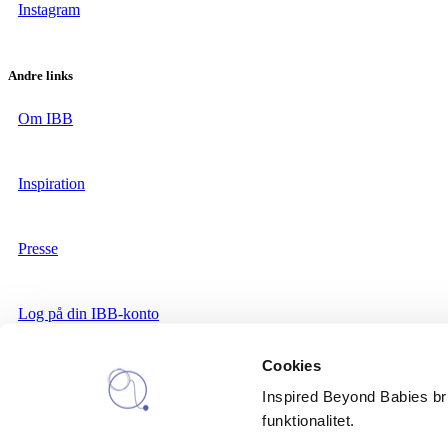
Instagram
Andre links
Om IBB
Inspiration
Presse
Log på din IBB-konto
Cookies
IBB nyhedsbrev
Inspired Beyond Babies brug
funktionalitet.