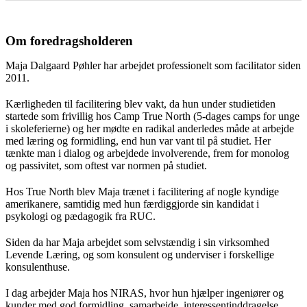
Om foredragsholderen
Maja Dalgaard Pøhler har arbejdet professionelt som facilitator siden
2011.
Kærligheden til facilitering blev vakt, da hun under studietiden
startede som frivillig hos Camp True North (5-dages camps for unge
i skoleferierne) og her mødte en radikal anderledes måde at arbejde
med læring og formidling, end hun var vant til på studiet. Her
tænkte man i dialog og arbejdede involverende, frem for monolog
og passivitet, som oftest var normen på studiet.
Hos True North blev Maja trænet i facilitering af nogle kyndige
amerikanere, samtidig med hun færdiggjorde sin kandidat i
psykologi og pædagogik fra RUC.
Siden da har Maja arbejdet som selvstændig i sin virksomhed
Levende Læring, og som konsulent og underviser i forskellige
konsulenthuse.
I dag arbejder Maja hos NIRAS, hvor hun hjælper ingeniører og
kunder med god formidling, samarbejde, interessentinddragelse,