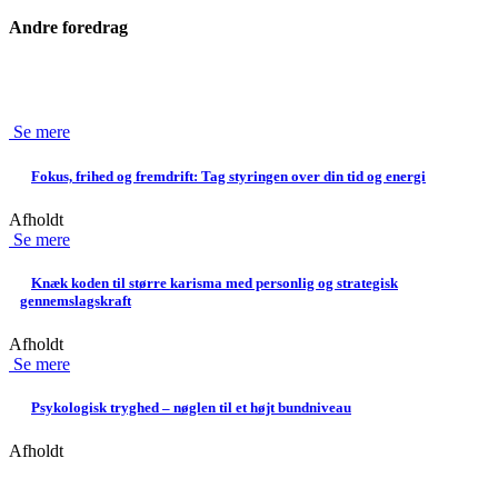
Andre foredrag
Se mere
Fokus, frihed og fremdrift: Tag styringen over din tid og energi
Afholdt
Se mere
Knæk koden til større karisma med personlig og strategisk
gennemslagskraft
Afholdt
Se mere
Psykologisk tryghed – nøglen til et højt bundniveau
Afholdt