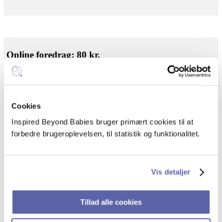
Online foredrag: 80 kr.
Prisen giver adgang til livestreaming via Zoom og materialet fra
foredraget.
Foredraget bliver ikke optaget.
Cookies
Du modtager et link ca. 24 timer før.
Inspired Beyond Babies bruger primært cookies til at
forbedre brugeroplevelsen, til statistik og funktionalitet.
Foredraget er afholdt.
Vis detaljer
Tillad alle cookies