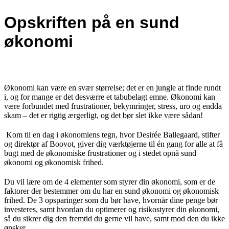
Opskriften på en sund
økonomi
Økonomi kan være en svær størrelse; det er en jungle at finde rundt
i, og for mange er det desværre et tabubelagt emne. Økonomi kan
være forbundet med frustrationer, bekymringer, stress, uro og endda
skam – det er rigtig ærgerligt, og det bør slet ikke være sådan!
Kom til en
dag
i økonomiens tegn, hvor Desirée Ballegaard, stifter
og direktør af
Boovot
, giver dig værktøjerne til én gang for alle at få
bugt med de økonomiske frustrationer og i stedet opnå sund
økonomi og økonomisk frihed.
Du vil lære om de 4 elementer som styrer din økonomi, som er de
faktorer der bestemmer om du har en sund økonomi og økonomisk
frihed. De 3 opsparinger som du bør have, hvornår dine penge bør
investeres, samt hvordan du optimerer og risikostyrer din økonomi,
så du sikrer dig den fremtid du gerne vil have, samt mod den du ikke
ønsker.