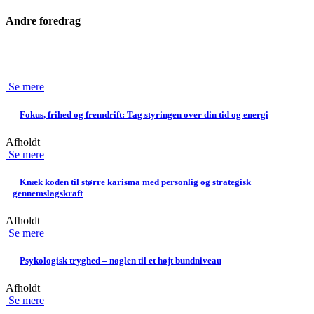
Andre foredrag
Se mere
Fokus, frihed og fremdrift: Tag styringen over din tid og energi
Afholdt
Se mere
Knæk koden til større karisma med personlig og strategisk
gennemslagskraft
Afholdt
Se mere
Psykologisk tryghed – nøglen til et højt bundniveau
Afholdt
Se mere