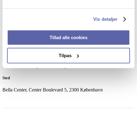
Dato
Tirsdag den 8. december kl. 10:00 – 13:00
Vis detaljer
Sprog
Tillad alle cookies
Foredraget bliver afholdt på dansk.
Tilmelding
Tilpas
Først-til-mølle dog senest onsdag den 2. december 2020.
Sted
Bella Center, Center Boulevard 5, 2300 København