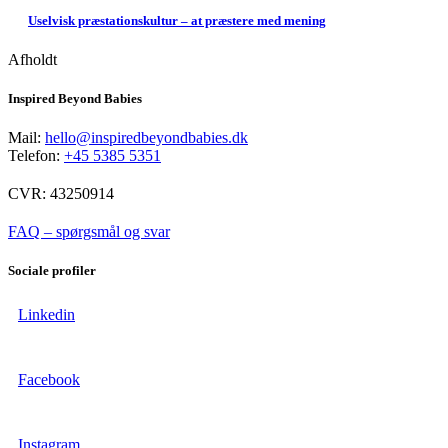
Uselvisk præstationskultur – at præstere med mening
Afholdt
Inspired Beyond Babies
Mail:
hello@inspiredbeyondbabies.dk
Telefon:
+45 5385 5351
CVR: 43250914
FAQ – spørgsmål og svar
Sociale profiler
Linkedin
Facebook
Instagram