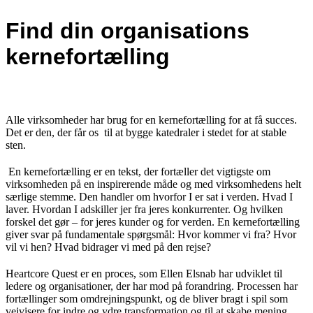
Find din organisations
kernefortælling
Alle virksomheder har brug for en kernefortælling for at få succes.
Det er den, der får os til at bygge katedraler i stedet for at stable
sten.
En kernefortælling er en tekst, der fortæller det vigtigste om
virksomheden på en inspirerende måde og med virksomhedens helt
særlige stemme. Den handler om hvorfor I er sat i verden. Hvad I
laver. Hvordan I adskiller jer fra jeres konkurrenter. Og hvilken
forskel det gør – for jeres kunder og for verden. En kernefortælling
giver svar på fundamentale spørgsmål: Hvor kommer vi fra? Hvor
vil vi hen? Hvad bidrager vi med på den rejse?
Heartcore Quest er en proces, som Ellen Elsnab har udviklet til
ledere og organisationer, der har mod på forandring. Processen har
fortællinger som omdrejningspunkt, og de bliver bragt i spil som
vejvisere for indre og ydre transformation og til at skabe mening