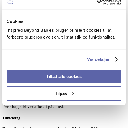
Første gang du tilmelder dig, skal du oprette dig som bruger og
indtaste dine oplysninger som angivet.
Cookies
Inspired Beyond Babies bruger primært cookies til at
Foredraget er afholdt
forbedre brugeroplevelsen, til statistik og funktionalitet.
Vis detaljer
Dato
Tillad alle cookies
Onsdag den 27. januar 2021 kl. 10:00 – 12:00
Tilpas
Sprog
Foredraget bliver afholdt på dansk.
Tilmelding