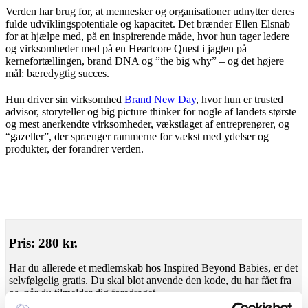
Verden har brug for, at mennesker og organisationer udnytter deres
fulde udviklingspotentiale og kapacitet. Det brænder Ellen Elsnab
for at hjælpe med, på en inspirerende måde, hvor hun tager ledere
og virksomheder med på en Heartcore Quest i jagten på
kernefortællingen, brand DNA og ”the big why” – og det højere
mål: bæredygtig succes.
Hun driver sin virksomhed
Brand New Day
, hvor hun er trusted
advisor, storyteller og big picture thinker for nogle af landets største
og mest anerkendte virksomheder, vækstlaget af entreprenører, og
“gazeller”, der sprænger rammerne for vækst med ydelser og
produkter, der forandrer verden.
Pris: 280 kr.
Har du allerede et medlemskab hos Inspired Beyond Babies, er det
selvfølgelig gratis. Du skal blot anvende den kode, du har fået fra
os, når du tilmelder dig foredraget.