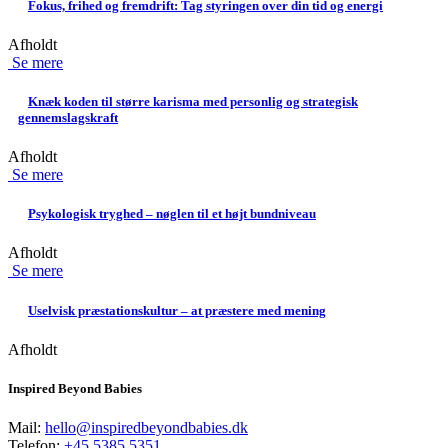
Fokus, frihed og fremdrift: Tag styringen over din tid og energi
Afholdt
Se mere
Knæk koden til større karisma med personlig og strategisk
gennemslagskraft
Afholdt
Se mere
Psykologisk tryghed – nøglen til et højt bundniveau
Afholdt
Se mere
Uselvisk præstationskultur – at præstere med mening
Afholdt
Inspired Beyond Babies
Mail:
hello@inspiredbeyondbabies.dk
Telefon:
+45 5385 5351