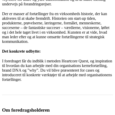
undervejs på forandringsrejser.
Der er masser af fortællinger fra en virksomheds historie, der kan
aktiveres til at skabe fremdrift. Historien om start-up tiden,
produkterne, prøvelserne, læringerne, formålet, menneskerne,
succeserne – de fantastiske succeser – værdierne, visionerne, løftet
og i det hele taget livet i en virksomhed. Kunsten er at vide, hvad
man leder efter og at kunne omsætte fortællingerne til strategisk
kommunikation.
Det konkrete udbytte:
I foredraget får du indblik i metoden Heartcore Quest, og inspiration
til hvordan du kan arbejde med din organisations kernefortælling,
brand DNA og ”why”. Du vil blive præsenteret for cases og
introduceret til konkrete værktøjer til at arbejde med organisationens
fortællinger.
Om foredragsholderen