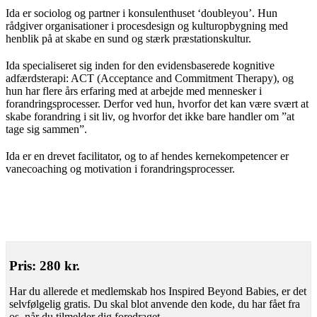
Ida er sociolog og partner i konsulenthuset ‘doubleyou’. Hun
rådgiver organisationer i procesdesign og kulturopbygning med
henblik på at skabe en sund og stærk præstationskultur.
Ida specialiseret sig inden for den evidensbaserede kognitive
adfærdsterapi: ACT (Acceptance and Commitment Therapy), og
hun har flere års erfaring med at arbejde med mennesker i
forandringsprocesser. Derfor ved hun, hvorfor det kan være svært at
skabe forandring i sit liv, og hvorfor det ikke bare handler om ”at
tage sig sammen”.
Ida er en drevet facilitator, og to af hendes kernekompetencer er
vanecoaching og motivation i forandringsprocesser.
Pris: 280 kr.
Har du allerede et medlemskab hos Inspired Beyond Babies, er det
selvfølgelig gratis. Du skal blot anvende den kode, du har fået fra
os, når du tilmelder dig foredraget.