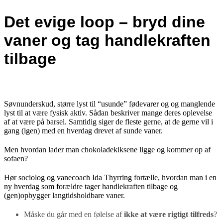
Det evige loop – bryd dine
vaner og tag handlekraften
tilbage
Søvnunderskud, større lyst til “usunde” fødevarer og og manglende
lyst til at være fysisk aktiv. Sådan beskriver mange deres oplevelse
af at være på barsel. Samtidig siger de fleste gerne, at de gerne vil i
gang (igen) med en hverdag drevet af sunde vaner.
Men hvordan lader man chokoladekiksene ligge og kommer op af
sofaen?
Hør sociolog og vanecoach Ida Thyrring fortælle, hvordan man i en
ny hverdag som forældre
tage
r
handlekraften tilbage og
(gen)
opbygger
langtidsholdbare
vaner
.
Måske du går med en følelse af
ikke at være rigtigt tilfreds
?