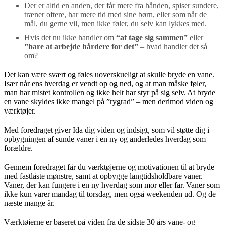
Der er altid en anden, der får mere fra hånden, spiser sundere,
træner oftere, har mere tid med sine børn, eller som når de
mål, du gerne vil, men ikke føler, du selv kan lykkes med.
Hvis det nu ikke handler om
“at tage sig sammen”
eller
”bare at arbejde hårdere for det”
– hvad handler det så
om?
Det kan være svært og føles uoverskueligt at skulle bryde en vane.
Især når ens hverdag er vendt op og ned, og at man måske føler,
man har mistet kontrollen og ikke helt har styr på sig selv. At bryde
en vane skyldes ikke mangel på ”rygrad” – men derimod viden og
værktøjer.
Med foredraget giver Ida dig viden og indsigt, som vil støtte dig i
opbygningen af sunde vaner i en ny og anderledes hverdag som
forældre.
Gennem foredraget får du værktøjerne og motivationen til at bryde
med fastlåste mønstre, samt at opbygge langtidsholdbare vaner.
Vaner, der kan fungere i en ny hverdag som mor eller far. Vaner som
ikke kun varer mandag til torsdag, men også weekenden ud. Og de
næste mange år.
Værktøjerne er baseret på viden fra de sidste 30 års vane- og