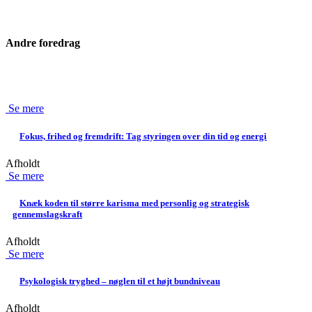
Andre foredrag
Se mere
Fokus, frihed og fremdrift: Tag styringen over din tid og energi
Afholdt
Se mere
Knæk koden til større karisma med personlig og strategisk
gennemslagskraft
Afholdt
Se mere
Psykologisk tryghed – nøglen til et højt bundniveau
Afholdt