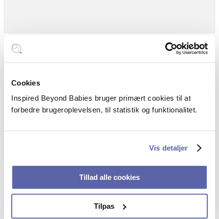
Live streaming: 80 kr.
Cookies
Prisen giver adgang til live streaming af foredraget via Zoom og
Inspired Beyond Babies bruger primært cookies til at
materiale fra oplægget.
forbedre brugeroplevelsen, til statistik og funktionalitet.
Det bliver ikke optaget.
Du modtager et link dagen inden.
Vis detaljer
Tillad alle cookies
Nuttet baby-støj kan forekomme.
Tilpas