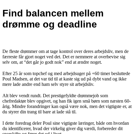
Find balancen mellem
drømme og deadline
De fleste drømmer om at tage kontrol over deres arbejdsliv, men de
færreste får gjort noget ved det. Det er nemmere at overbevise sig
selv om, at “det går jo godt nok” end at ændre noget.
Efter 25 år som topchef og med arbejdsuger på +60 timer besluttede
Poul Madsen, at det var tid til at kaste sig ud på dybt vand og ikke
mere lade andre end ham selv styre sit arbejdsliv.
Alt blev vendt rundt. Det prestigefyldte drømmejob som
chefredaktør blev opgivet, og han fik igen små børn som næsten 60-
årig. Mindre forandringer kan også være nok, men det vigtigste er, at
du styrer din trang til bare at lade stå til.
I dette foredrag deler Poul sine vigtigste læringer, både om hvordan
du identificerer, hvad der virkelig giver dig værdi, forbereder dit
sporskifte og fører det ud i livet.