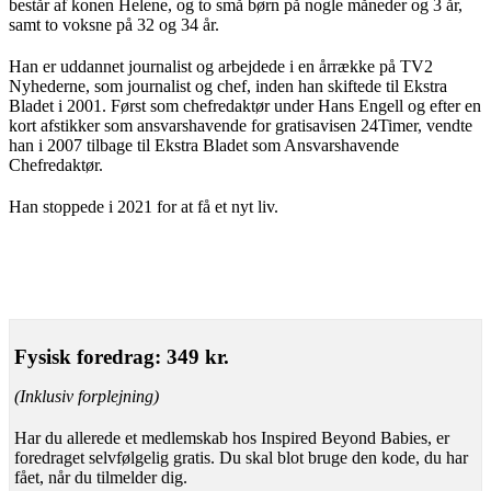
består af konen Helene, og to små børn på nogle måneder og 3 år,
samt to voksne på 32 og 34 år.
Han er uddannet journalist og arbejdede i en årrække på TV2
Nyhederne, som journalist og chef, inden han skiftede til Ekstra
Bladet i 2001. Først som chefredaktør under Hans Engell og efter en
kort afstikker som ansvarshavende for gratisavisen 24Timer, vendte
han i 2007 tilbage til Ekstra Bladet som Ansvarshavende
Chefredaktør.
Han stoppede i 2021 for at få et nyt liv.
Fysisk foredrag: 349 kr.
(Inklusiv forplejning)
Har du allerede et medlemskab hos Inspired Beyond Babies, er
foredraget selvfølgelig gratis. Du skal blot bruge den kode, du har
fået, når du tilmelder dig.