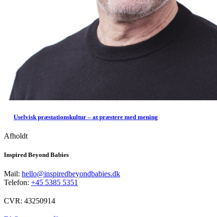
Uselvisk præstationskultur – at præstere med mening
Afholdt
Inspired Beyond Babies
Mail:
hello@inspiredbeyondbabies.dk
Telefon:
+45 5385 5351
CVR: 43250914