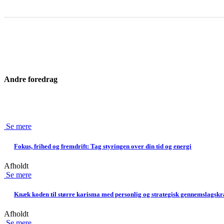
Andre foredrag
Se mere
Fokus, frihed og fremdrift: Tag styringen over din tid og energi
Afholdt
Se mere
Knæk koden til større karisma med personlig og strategisk gennemslagskr
Afholdt
Se mere