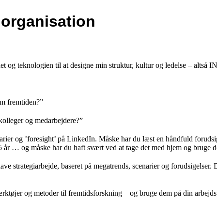
 organisation
t og teknologien til at designe min struktur, kultur og ledelse – altså 
om fremtiden?”
kolleger og medarbejdere?”
narier og ’foresight’ på LinkedIn. Måske har du læst en håndfuld forud
 25 år … og måske har du haft svært ved at tage det med hjem og bruge det
lave strategiarbejde, baseret på megatrends, scenarier og forudsigelser. D
værktøjer og metoder til fremtidsforskning – og bruge dem på din arbejd