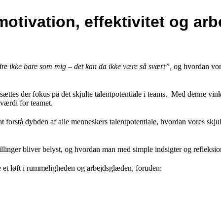
motivation, effektivitet og arb
re ikke bare som mig – det kan da ikke være så svært”,
og hvordan vore
sættes der fokus på det skjulte talentpotentiale i teams. Med denne vinke
værdi for teamet.
il at forstå dybden af alle menneskers talentpotentiale, hvordan vores skju
illinger bliver belyst, og hvordan man med simple indsigter og refleksio
e et løft i rummeligheden og arbejdsglæden, foruden: