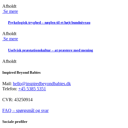
Afholdt
Se mere
Psykologisk tryghed – nøglen til et højt bundniveau
Afholdt
Se mere
Uselvisk præstationskultur – at præstere med mening
Afholdt
Inspired Beyond Babies
Mail:
hello@inspiredbeyondbabies.dk
Telefon:
+45 5385 5351
CVR: 43250914
FAQ – spørgsmål og svar
Sociale profiler