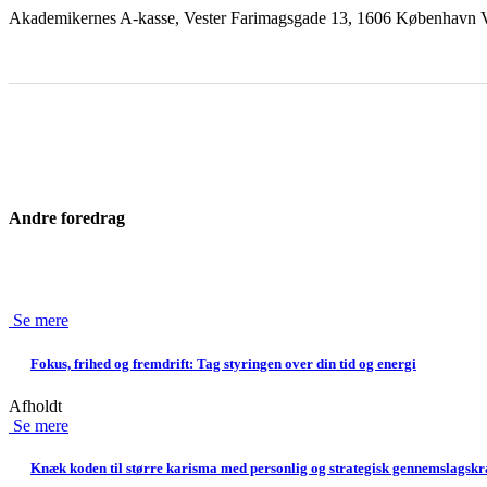
Akademikernes A-kasse, Vester Farimagsgade 13, 1606 København 
Andre foredrag
Se mere
Fokus, frihed og fremdrift: Tag styringen over din tid og energi
Afholdt
Se mere
Knæk koden til større karisma med personlig og strategisk gennemslagskr