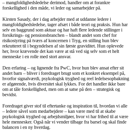
– mangfoldighedsledelse derimod, handler om at forankre
forskellighed i den måde, vi leder og samarbejder på.
Kirsten Sasady, der i dag arbejder med at uddanne ledere i
mangfoldighedsledelse, tager afsæt i både teori og praksis. Hun har
selv en baggrund som aktuar og har haft flere ledende stillinger i
forsikrings- og pensionsbranchen – blandt andet som chef for
risikostyring på tværs af koncernen i Tryg, en stilling hun blev
rekrutteret til i begyndelsen af sin første graviditet. Hun oplevede
her, hvor krævende det kan være at stå ved sig selv som et helt
menneske i en rolle med stort ansvar.
Den erfaring – og lignende fra PwC, hvor hun blev ansat efter sit
andet barn – bliver i foredraget brugt som et konkret eksempel på,
hvorfor signalværdi, psykologisk tryghed og reel ledelsesopbakning
er afgørende, hvis diversitet skal lykkes. For det handler ikke bare
om at tåle forskellighed, men om at satse på den – strategisk og
bevidst.
Foredraget giver stof til eftertanke og inspiration til, hvordan vi alle
– ledere såvel som medarbejdere – kan være med til at skabe
psykologisk tryghed og arbejdsmiljøer, hvor vi har frihed til at være
hele mennesker. Også når vi vender tilbage fra barsel og skal finde
balancen i en ny hverdag.