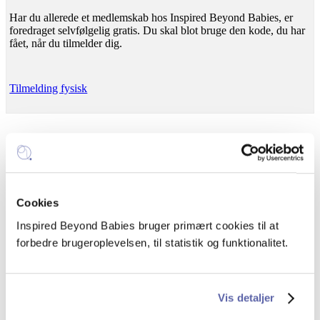
Har du allerede et medlemskab hos Inspired Beyond Babies, er
foredraget selvfølgelig gratis. Du skal blot bruge den kode, du har
fået, når du tilmelder dig.
Tilmelding fysisk
Livestreaming: 80 kr.
(OBS! Nuttet baby-støj kan forekomme)
Cookies
Prisen giver adgang til live streaming af foredraget via Zoom og
Inspired Beyond Babies bruger primært cookies til at
materiale fra oplægget.
forbedre brugeroplevelsen, til statistik og funktionalitet.
Det bliver ikke optaget.
Du modtager et link dagen inden.
Vis detaljer