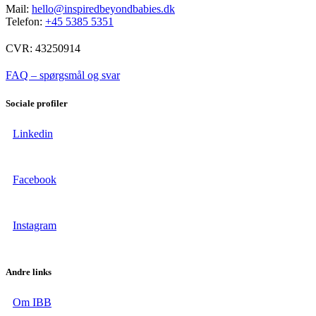
Mail:
hello@inspiredbeyondbabies.dk
Telefon:
+45 5385 5351
CVR: 43250914
FAQ – spørgsmål og svar
Sociale profiler
Linkedin
Facebook
Instagram
Andre links
Om IBB