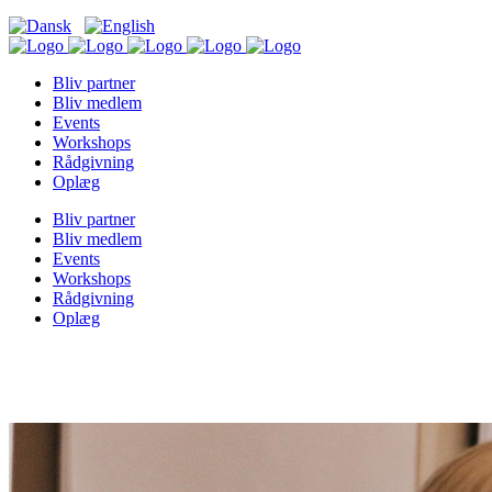
Bliv partner
Bliv medlem
Events
Workshops
Rådgivning
Oplæg
Bliv partner
Bliv medlem
Events
Workshops
Rådgivning
Oplæg