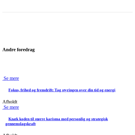
Andre foredrag
Se mere
Fokus, frihed og fremdrift: Tag styringen over din tid og energi
Afholdt
Se mere
Knæk koden til større karisma med personlig og strategisk
gennemslagskraft