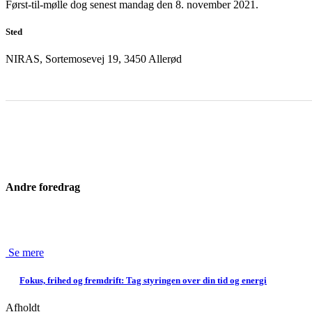
Først-til-mølle dog senest mandag den 8. november 2021.
Sted
NIRAS, Sortemosevej 19, 3450 Allerød
Andre foredrag
Se mere
Fokus, frihed og fremdrift: Tag styringen over din tid og energi
Afholdt