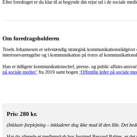
Efter foredraget er du klar til at begynde din rejse ud i de sociale m
Om foredragsholderen
Troels Johannesen er selvstændig strategisk kommunikationsrådgiver o
interessevaretagelse og i kommunikation på tværs af kommunikations
Han er tidligere kommunikationschef, presse- og public affairs-ansvar
på sociale medier’
fra 2019 samt bogen
‘Offentlig leder på sociale me
Pris: 280 kr.
(Inklusiv forplejning
–
inkluderer dog ikke mad til den lille. Det bede
Har du allerede et medlemskab hos Inspired Beyond Babies, er det sel