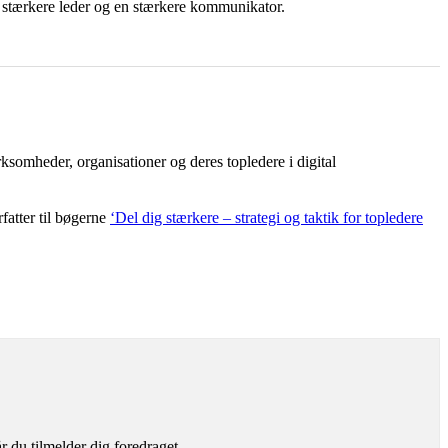
en stærkere leder og en stærkere kommunikator.
somheder, organisationer og deres topledere i digital
fatter til bøgerne
‘Del dig stærkere – strategi og taktik for topledere
r du tilmelder dig foredraget.