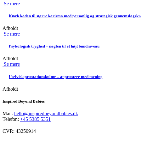
Se mere
Knæk koden til større karisma med personlig og strategisk gennemslagskr
Afholdt
Se mere
Psykologisk tryghed – nøglen til et højt bundniveau
Afholdt
Se mere
Uselvisk præstationskultur – at præstere med mening
Afholdt
Inspired Beyond Babies
Mail:
hello@inspiredbeyondbabies.dk
Telefon:
+45 5385 5351
CVR: 43250914