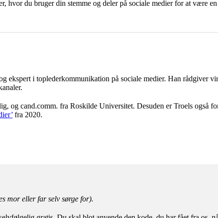
edier, hvor du bruger din stemme og deler på sociale medier for at være 
g ekspert i toplederkommunikation på sociale medier. Han rådgiver virk
kanaler.
lig, og cand.comm. fra Roskilde Universitet. Desuden er Troels også for
dier’
fra 2020.
s mor eller far selv sørge for).
vfølgelig gratis. Du skal blot anvende den kode, du har fået fra os, nå