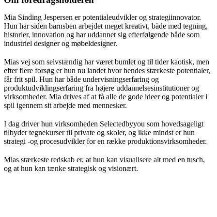
Mia Sinding Jespersen er potentialeudvikler og strategiinnovator.
Hun har siden barnsben arbejdet meget kreativt, både med tegning,
historier, innovation og har uddannet sig efterfølgende både som
industriel designer og møbeldesigner.
Mias vej som selvstændig har været bumlet og til tider kaotisk, men
efter flere forsøg er hun nu landet hvor hendes stærkeste potentialer,
får frit spil. Hun har både undervisningserfaring og
produktudviklingserfaring fra højere uddannelsesinstitutioner og
virksomheder. Mia drives af at få alle de gode ideer og potentialer i
spil igennem sit arbejde med mennesker.
I dag driver hun virksomheden Selectedbyyou som hovedsageligt
tilbyder tegnekurser til private og skoler, og ikke mindst er hun
strategi -og procesudvikler for en række produktionsvirksomheder.
Mias stærkeste redskab er, at hun kan visualisere alt med en tusch,
og at hun kan tænke strategisk og visionært.