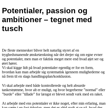
Potentialer, passion og
ambitioner – tegnet med
tusch
De fleste mennesker bliver helt naturlig styret af en
tryghedsmanende ønsketænkning når det drejer sig om egne evner
og potentialer, men man er faktisk meget mere end hvad øjet ser og
øret hører.
Vi skal kigge lidt på hvad potentialer egentlig er for en form,
hvordan kan man arbejde sig systematisk igennem mulighederne og
nå frem til en slags handlingsplan/konklusion.
Vi skal arbejde med både kontrollerede og helt absurde
tankestrømme, hvor alt er muligt, og hvor begreberne ”normal” eller
”burde” eller ”tillade” for længst er blevet sendt væk med en raket.
At arbejde med ens potentialer er ikke noget, efter min erfaring, man
kan sætte i en fast tidsplan, men det er altid godt at se på, hvad der