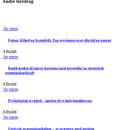
Andre foredrag
Se mere
Fokus, frihed og fremdrift: Tag styringen over din tid og energi
Afholdt
Se mere
Knæk koden til større karisma med personlig og strategisk
gennemslagskraft
Afholdt
Se mere
Psykologisk tryghed – nøglen til et højt bundniveau
Afholdt
Se mere
Uselvisk præstationskultur – at præstere med mening