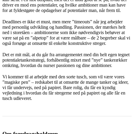
driver en mod ens potentialer, og hvilke ambitioner man kan have
for at fyldestgøre de opdagelser af potentialer man, når frem til.
Deadlines er ikke et must, men mere ”timeouts” når jeg arbejder
med personlig udvikling og handling. Passionen, der mærkes helt
ned i storetåen – ambitionerne som ikke nødvendigvis behøver at
være sat på en ”alpetop” for at være målbare – de 2 begreber skal vi
også forsøge at omsætte til enkelte konstruktive streger.
Det er mit mål, at du går fra arrangementet med din helt egen tegnet
potentialetankestrategi, forhåbentlig mixet med ”nye” tankerækker
omkring, hvordan du nurser passionen og dine ambitioner.
Vi kommer til at arbejde med den sorte tusch, som vil være vores
”magiske pen” – redskabet til at omsætte de mange tanker og ideer,
vi får undervejs, ned på papiret. Bare rolig, du får en kyndig
vejledning i hvordan du får stregerne ned på papiret og alle får en
tusch udleveret.
Om foredragsholderen