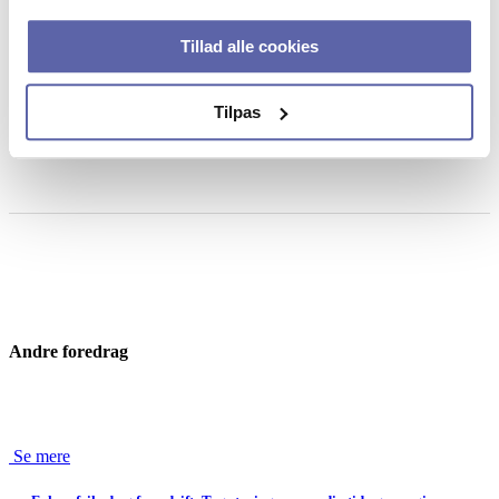
Tilmelding
Tillad alle cookies
Først-til-mølle dog senest torsdag den 12. september 2019.
Sted
Tilpas
Plesner, Amerika Plads 37, 2100 København
Andre foredrag
Se mere