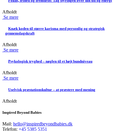
Fokus, frihed og fremdrift: Tag styringen over din tid og energi
Afholdt
Se mere
Knæk koden til større karisma med personlig og strategisk
gennemslagskraft
Afholdt
Se mere
Psykologisk tryghed – nøglen til et højt bundniveau
Afholdt
Se mere
Uselvisk præstationskultur – at præstere med mening
Afholdt
Inspired Beyond Babies
Mail:
hello@inspiredbeyondbabies.dk
Telefon:
+45 5385 5351