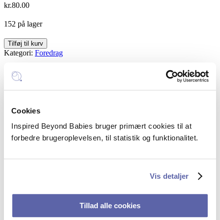
kr.
80.00
152 på lager
Værdibaseret
Tilføj til kurv
selvledelse
Kategori:
Foredrag
-
online
Inspired Beyond Babies
quantity
Mail:
hello@inspiredbeyondbabies.dk
Telefon:
+45 5385 5351
Cookies
CVR: 43250914
Inspired Beyond Babies bruger primært cookies til at
FAQ – spørgsmål og svar
forbedre brugeroplevelsen, til statistik og funktionalitet.
Sociale profiler
Vis detaljer
Linkedin
Tillad alle cookies
Facebook