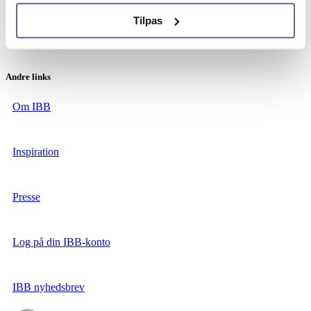
Tilpas
Instagram
Andre links
Om IBB
Inspiration
Presse
Log på din IBB-konto
IBB nyhedsbrev