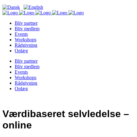
Bliv partner
Bliv medlem
Events
Workshops
Rådgivning
Oplæg
Bliv partner
Bliv medlem
Events
Workshops
Rådgivning
Oplæg
Værdibaseret selvledelse –
online