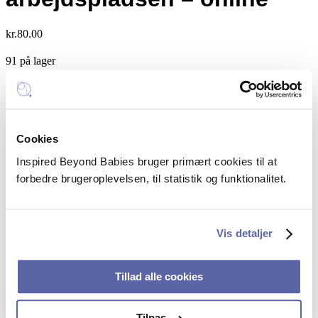
kr.
80.00
91 på lager
Vær
Tilføj til kurv
modig
Kategori:
Foredrag
og
styrk
Inspired Beyond Babies
samarbejdet
Cookies
på
Mail:
hello@inspiredbeyondbabies.dk
Inspired Beyond Babies bruger primært cookies til at
arbejdspladsen
Telefon:
+45 5385 5351
-
forbedre brugeroplevelsen, til statistik og funktionalitet.
online
CVR: 43250914
quantity
FAQ – spørgsmål og svar
Vis detaljer
Sociale profiler
Tillad alle cookies
Linkedin
Tilpas