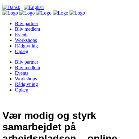
Bliv partner
Bliv medlem
Events
Workshops
Rådgivning
Oplæg
Bliv partner
Bliv medlem
Events
Workshops
Rådgivning
Oplæg
Vær modig og styrk
samarbejdet på
arbejdspladsen – online