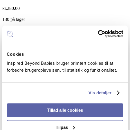
kr.
280.00
130 på lager
Sådan
Tilføj til kurv
holder
Kategori:
Foredrag
du
loven
Inspired Beyond Babies
-
Cookies
"GDPR
Mail:
hello@inspiredbeyondbabies.dk
for
Inspired Beyond Babies bruger primært cookies til at
Telefon:
+45 5385 5351
dummies"
forbedre brugeroplevelsen, til statistik og funktionalitet.
quantity
CVR: 43250914
FAQ – spørgsmål og svar
Vis detaljer
Sociale profiler
Tillad alle cookies
Linkedin
Tilpas
Facebook