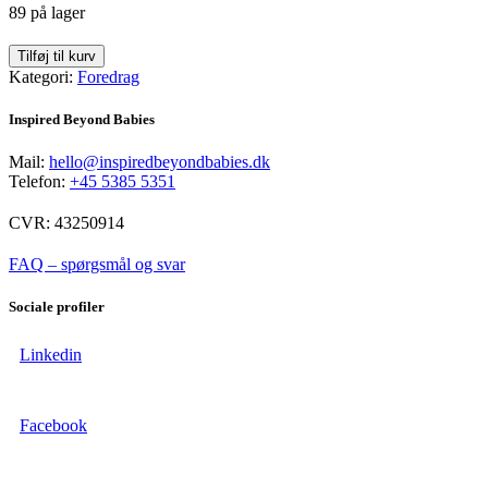
89 på lager
Personligt
Tilføj til kurv
lederskab:
Kategori:
Foredrag
Tag
ejerskab
Inspired Beyond Babies
over
dit
Mail:
hello@inspiredbeyondbabies.dk
arbejdsliv
Telefon:
+45 5385 5351
-
online
CVR: 43250914
quantity
FAQ – spørgsmål og svar
Sociale profiler
Linkedin
Facebook