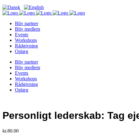
Bliv partner
Bliv medlem
Events
Workshops
Rådgivning
Oplæg
Bliv partner
Bliv medlem
Events
Workshops
Rådgivning
Oplæg
Personligt lederskab: Tag eje
kr.
80.00