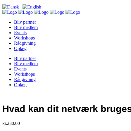
Bliv partner
Bliv medlem
Events
Workshops
Rådgivning
Oplæg
Bliv partner
Bliv medlem
Events
Workshops
Rådgivning
Oplæg
Hvad kan dit netværk bruges 
kr.
280.00