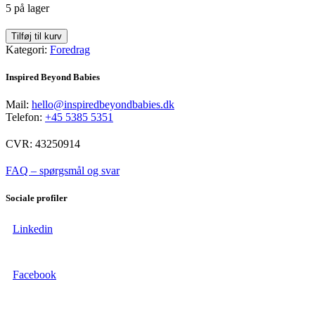
5 på lager
Hvad
Tilføj til kurv
kan
Kategori:
Foredrag
dit
netværk
Inspired Beyond Babies
bruges
til?
Mail:
hello@inspiredbeyondbabies.dk
quantity
Telefon:
+45 5385 5351
CVR: 43250914
FAQ – spørgsmål og svar
Sociale profiler
Linkedin
Facebook