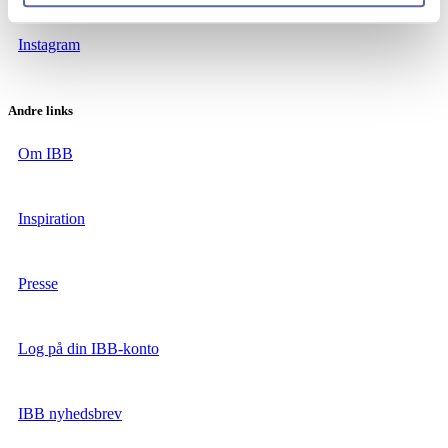
Instagram
Andre links
Om IBB
Inspiration
Presse
Log på din IBB-konto
IBB nyhedsbrev