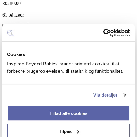
kr.
280.00
61 på lager
Adfærdsdesign
Tilføj til kurv
i
Kategori:
Foredrag
kommunikation
quantity
Inspired Beyond Babies
Cookies
Mail:
hello@inspiredbeyondbabies.dk
Telefon:
+45 5385 5351
Inspired Beyond Babies bruger primært cookies til at
forbedre brugeroplevelsen, til statistik og funktionalitet.
CVR: 43250914
FAQ – spørgsmål og svar
Vis detaljer
Sociale profiler
Linkedin
Tillad alle cookies
Facebook
Tilpas