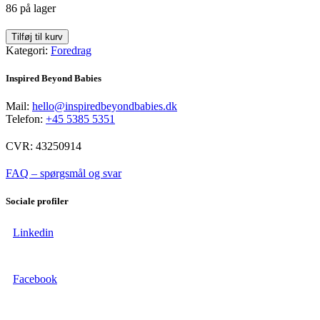
86 på lager
Vær
Tilføj til kurv
modig
Kategori:
Foredrag
og
styrk
Inspired Beyond Babies
samarbejdet
på
Mail:
hello@inspiredbeyondbabies.dk
arbejdspladsen
Telefon:
+45 5385 5351
-
online
CVR: 43250914
(26
Marts)
FAQ – spørgsmål og svar
quantity
Sociale profiler
Linkedin
Facebook