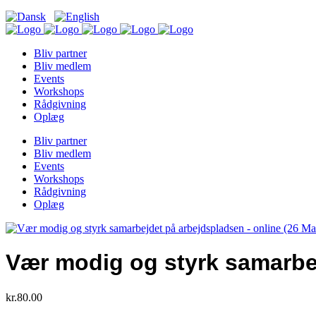
Bliv partner
Bliv medlem
Events
Workshops
Rådgivning
Oplæg
Bliv partner
Bliv medlem
Events
Workshops
Rådgivning
Oplæg
Vær modig og styrk samarbej
kr.
80.00