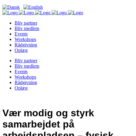
Bliv partner
Bliv medlem
Events
Workshops
Rådgivning
Oplæg
Bliv partner
Bliv medlem
Events
Workshops
Rådgivning
Oplæg
Vær modig og styrk
samarbejdet på
arbejdspladsen – fysisk