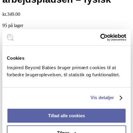
kr.
349.00
95 på lager
Vær
Tilføj til kurv
modig
Kategori:
Foredrag
og
styrk
Inspired Beyond Babies
samarbejdet
Cookies
på
Mail:
hello@inspiredbeyondbabies.dk
Inspired Beyond Babies bruger primært cookies til at
arbejdspladsen
Telefon:
+45 5385 5351
-
forbedre brugeroplevelsen, til statistik og funktionalitet.
fysisk
CVR: 43250914
quantity
FAQ – spørgsmål og svar
Vis detaljer
Sociale profiler
Tillad alle cookies
Linkedin
Tilpas