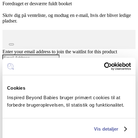
Foredraget er desværre fuldt booket
Skriv dig på venteliste, og modtag en e-mail, hvis der bliver ledige
pladser.
Dismiss
notification
Enter your email address to join the waitlist for this product
Skriv mig på venteliste
Kategori:
Foredrag
Inspired Beyond Babies
Cookies
Mail:
hello@inspiredbeyondbabies.dk
Inspired Beyond Babies bruger primært cookies til at
Telefon:
+45 5385 5351
forbedre brugeroplevelsen, til statistik og funktionalitet.
CVR: 43250914
FAQ – spørgsmål og svar
Vis detaljer
Sociale profiler