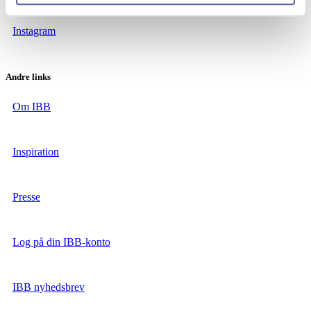
Instagram
Andre links
Om IBB
Inspiration
Presse
Log på din IBB-konto
IBB nyhedsbrev