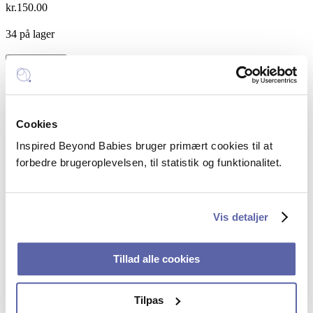
kr.
150.00
34 på lager
Sådan
Tilføj til kurv
når
Kategori:
Foredrag
du
mere
Inspired Beyond Babies
på
kortere
Cookies
Mail:
hello@inspiredbeyondbabies.dk
tid
Telefon:
+45 5385 5351
Inspired Beyond Babies bruger primært cookies til at
quantity
forbedre brugeroplevelsen, til statistik og funktionalitet.
CVR: 43250914
FAQ – spørgsmål og svar
Vis detaljer
Sociale profiler
Linkedin
Tillad alle cookies
Facebook
Tilpas