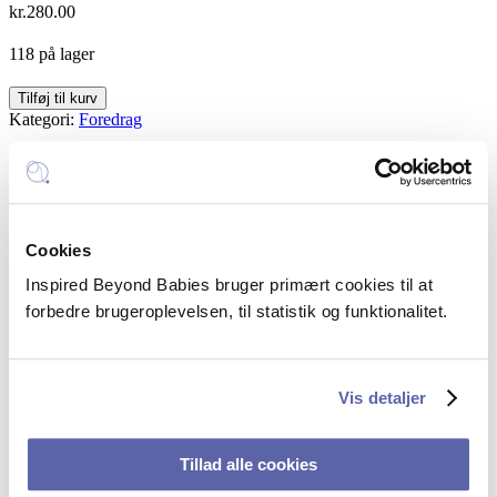
kr.
280.00
118 på lager
Del
Tilføj til kurv
dig
Kategori:
Foredrag
stærkere
på
Inspired Beyond Babies
de
sociale
Mail:
hello@inspiredbeyondbabies.dk
medier
Telefon:
+45 5385 5351
quantity
Cookies
CVR: 43250914
Inspired Beyond Babies bruger primært cookies til at
FAQ – spørgsmål og svar
forbedre brugeroplevelsen, til statistik og funktionalitet.
Sociale profiler
Vis detaljer
Linkedin
Tillad alle cookies
Facebook