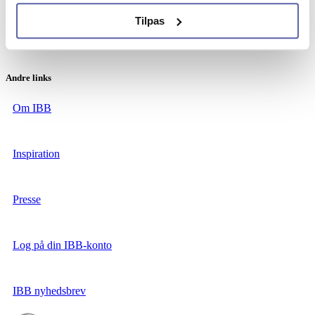
Tilpas
Instagram
Andre links
Om IBB
Inspiration
Presse
Log på din IBB-konto
IBB nyhedsbrev