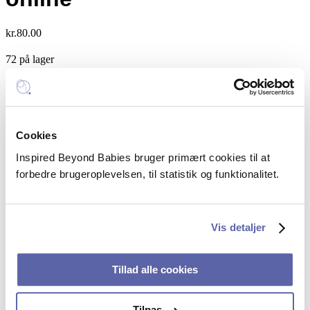
kr.
80.00
72 på lager
Stemmeret
Tilføj til kurv
–
Kategori:
Foredrag
Tag
ordet,
Inspired Beyond Babies
fyld
Cookies
rummet
Mail:
hello@inspiredbeyondbabies.dk
Inspired Beyond Babies bruger primært cookies til at
og
Telefon:
+45 5385 5351
bliv
forbedre brugeroplevelsen, til statistik og funktionalitet.
hørt
CVR: 43250914
-
online
FAQ – spørgsmål og svar
quantity
Vis detaljer
Sociale profiler
Tillad alle cookies
Linkedin
Tilpas