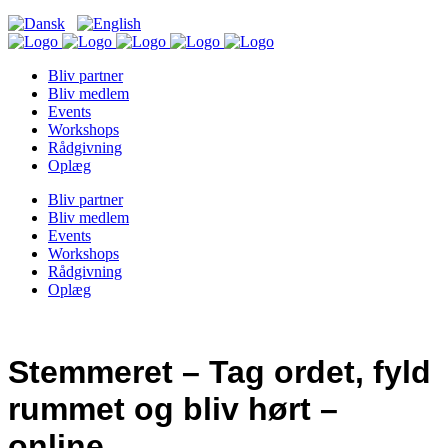
Bliv partner
Bliv medlem
Events
Workshops
Rådgivning
Oplæg
Bliv partner
Bliv medlem
Events
Workshops
Rådgivning
Oplæg
Stemmeret – Tag ordet, fyld
rummet og bliv hørt –
online